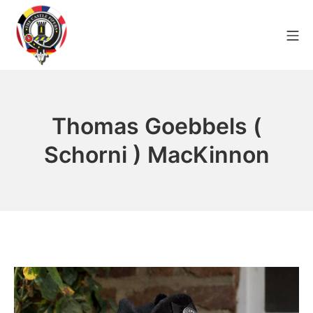
Zum
Inhalt
Mo
springen
The Castle Pipers
Thomas Goebbels (
Schorni ) MacKinnon